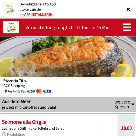
Deine Pizzeria Tito-App!
tito-leipzig.de
>> APP INSTALLIEREN
Vorbestellung möglich - Öffnet in 45 Min.
Pizzeria Tito
04315 Leipzig
Aus dem Meer
weitere
Speisen
jeweils mit Kartoffeln und Salat
Salmone alla Griglia
18.00
Lachs vom Grill mit Kartoffeln und Salat
Produktinfo