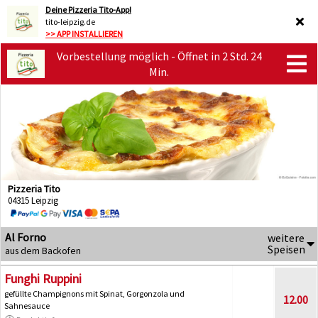
Deine Pizzeria Tito-App!
tito-leipzig.de
>> APP INSTALLIEREN
Vorbestellung möglich - Öffnet in 2 Std. 24
Min.
Pizzeria Tito
04315 Leipzig
Al Forno
weitere
Speisen
aus dem Backofen
Funghi Ruppini
gefüllte Champignons mit Spinat, Gorgonzola und
12.00
Sahnesauce