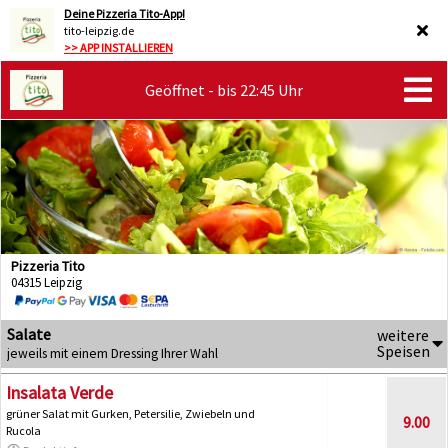
Deine Pizzeria Tito-App!
tito-leipzig.de
>> APP INSTALLIEREN
Geöffnet - bis 22:45 Uhr
Pizzeria Tito
04315 Leipzig
Salate
weitere
Speisen
jeweils mit einem Dressing Ihrer Wahl
Insalata Verde
grüner Salat mit Gurken, Petersilie, Zwiebeln und
9.00
Rucola