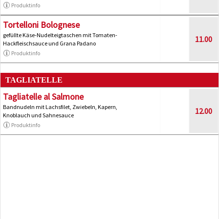
Produktinfo
Tortelloni Bolognese
gefüllte Käse-Nudelteigtaschen mit Tomaten-
11.00
Hackfleischsauce und Grana Padano
Produktinfo
TAGLIATELLE
Tagliatelle al Salmone
Bandnudeln mit Lachsfilet, Zwiebeln, Kapern,
12.00
Knoblauch und Sahnesauce
Produktinfo