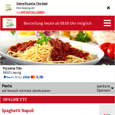
Deine Pizzeria Tito-App!
tito-leipzig.de
>> APP INSTALLIEREN
Bestellung heute ab 08:00 Uhr möglich
Pizzeria Tito
04315 Leipzig
Pasta
weitere
Speisen
auf Wunsch mit Käse überbacken
SPAGHETTI
Spaghetti Napoli