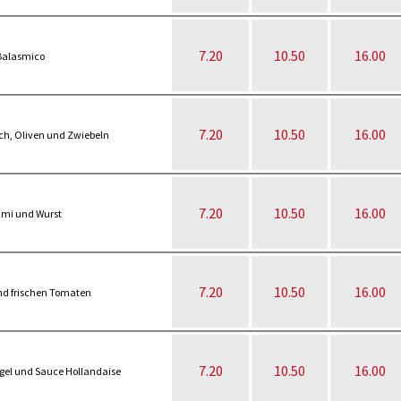
7.20
10.50
16.00
 Balasmico
7.20
10.50
16.00
sch, Oliven und Zwiebeln
7.20
10.50
16.00
ami und Wurst
7.20
10.50
16.00
nd frischen Tomaten
7.20
10.50
16.00
rgel und Sauce Hollandaise