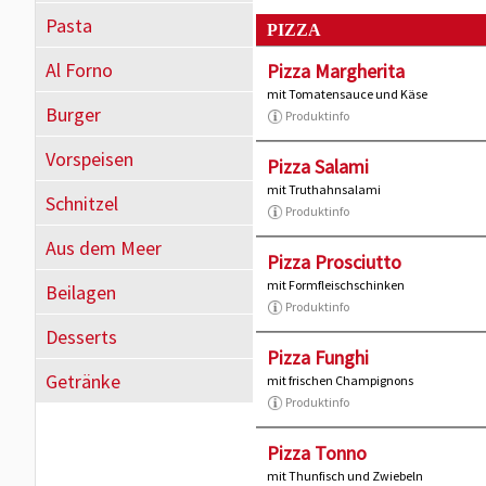
Pasta
PIZZA
Al Forno
Pizza Margherita
mit Tomatensauce und Käse
Burger
Produktinfo
Vorspeisen
Pizza Salami
mit Truthahnsalami
Schnitzel
Produktinfo
Aus dem Meer
Pizza Prosciutto
mit Formfleischschinken
Beilagen
Produktinfo
Desserts
Pizza Funghi
Getränke
mit frischen Champignons
Produktinfo
Pizza Tonno
mit Thunfisch und Zwiebeln