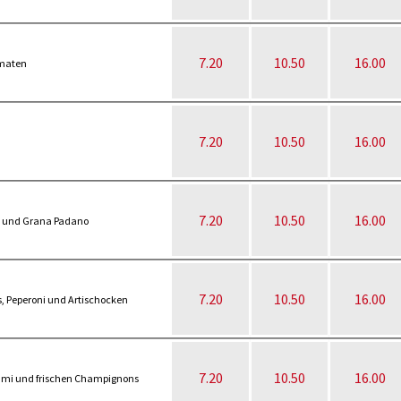
7.20
10.50
16.00
omaten
7.20
10.50
16.00
7.20
10.50
16.00
la und Grana Padano
7.20
10.50
16.00
, Peperoni und Artischocken
7.20
10.50
16.00
ami und frischen Champignons