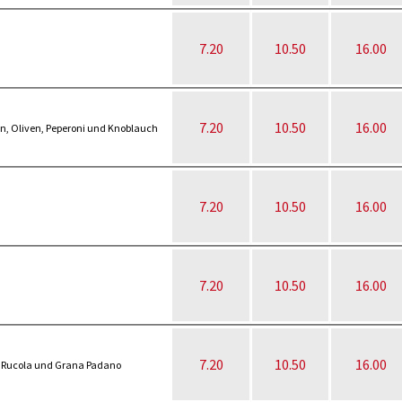
7.20
10.50
16.00
7.20
10.50
16.00
ln, Oliven, Peperoni und Knoblauch
7.20
10.50
16.00
7.20
10.50
16.00
7.20
10.50
16.00
, Rucola und Grana Padano