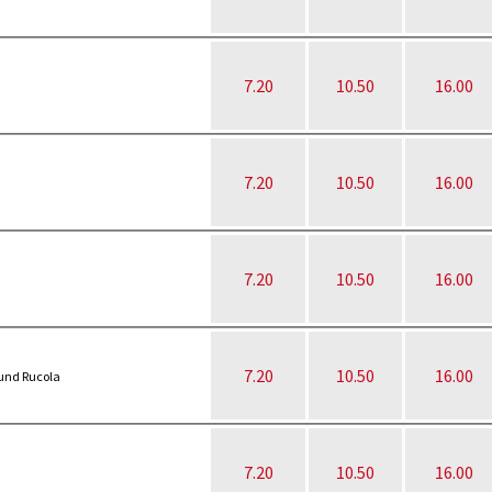
7.20
10.50
16.00
7.20
10.50
16.00
7.20
10.50
16.00
7.20
10.50
16.00
 und Rucola
7.20
10.50
16.00