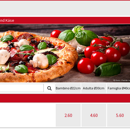
und Käse
Bambino Ø22cm
Adulta Ø30cm
Famiglia Ø40
2.60
4.60
5.60