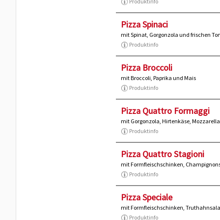
Produktinfo
Pizza Spinaci
mit Spinat, Gorgonzola und frischen T
Produktinfo
Pizza Broccoli
mit Broccoli, Paprika und Mais
Produktinfo
Pizza Quattro Formaggi
mit Gorgonzola, Hirtenkäse, Mozzarel
Produktinfo
Pizza Quattro Stagioni
mit Formfleischschinken, Champignons
Produktinfo
Pizza Speciale
mit Formfleischschinken, Truthahnsal
Produktinfo