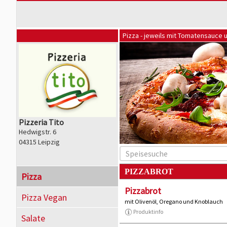
Pizza - jeweils mit Tomatensauce 
Pizzeria Tito
Hedwigstr. 6
04315 Leipzig
PIZZABROT
Pizza
Pizzabrot
Pizza Vegan
mit Olivenöl, Oregano und Knoblauch
Produktinfo
Salate